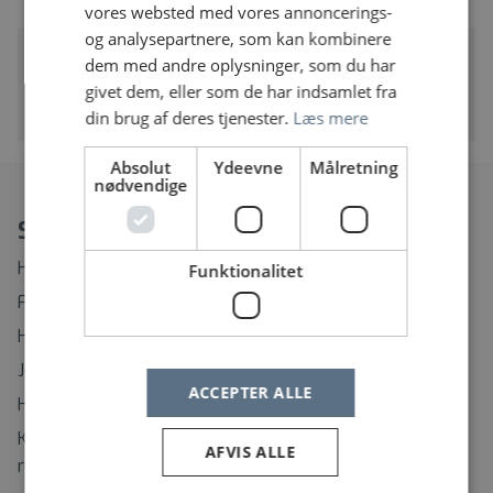
vores websted med vores annoncerings-
og analysepartnere, som kan kombinere
Vi søger tandlæger til Grønland
dem med andre oplysninger, som du har
Det Grønlandske Sundhedsvæsen
givet dem, eller som de har indsamlet fra
Tandlæge
din brug af deres tjenester.
Læs mere
Absolut
Ydeevne
Målretning
nødvendige
Spørgsmål?
Hvordan ændrer eller afmelder jeg min Jobagent?
Funktionalitet
Find rundt på Sundhedsjobs.dk
Hvordan opretter jeg mig som bruger?
Jeg har glemt mit brugernavn
ACCEPTER ALLE
Hvordan ændrer jeg mit password?
Kontaktinformation til support på regionernes
AFVIS ALLE
rekrutteringssystemer