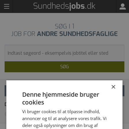
SØG I
1
JOB FOR
ANDRE SUNDHEDSFAGLIGE
SØG
×
VÆLG FILTRE
Denne hjemmeside bruger
cookies
Dine filtre
Fjern alle
Vi bruger cookies til at tilpasse indhold,
Tandlæge
x
annoncer og til at analysere vores trafik. Vi
deler også oplysninger om din brug af