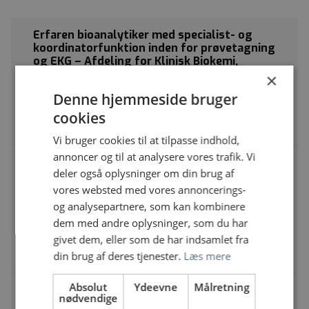
Erfaren bioanalytiker med specialist- og
koordinatorfunktion inden for prøvetagning
og EKG – Afdeling for Klinisk Biokemi,
Rigshospitalet Glostrup
×
Rigshospitalet, Glostrup | Blegdamsvej 9, 2100
Denne hjemmeside bruger
København Ø
cookies
Bioanalytiker med specialfunktion
Vi bruger cookies til at tilpasse indhold,
annoncer og til at analysere vores trafik. Vi
Bioanalytikerspecialist til Prøvemodtagelse,
deler også oplysninger om din brug af
Forsendelse og Ekspeditionsfunktion
Afdeling for Klinisk Biokemi, Rigshospitalet
vores websted med vores annoncerings-
Glostrup
og analysepartnere, som kan kombinere
Rigshospitalet, Glostrup | Hovedvejen 91, 2600
dem med andre oplysninger, som du har
Glostrup
givet dem, eller som de har indsamlet fra
Bioanalytiker med specialfunktion
din brug af deres tjenester.
Læs mere
Absolut
Ydeevne
Målretning
Bioanalytiker underviser
nødvendige
Regionshospital Nordjylland | Bispensgade 37, 9800