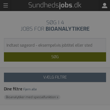
SØG I
4
JOBS FOR
BIOANALYTIKERE
SØG
VÆLG FILTRE
Dine filtre
Fjern alle
Bioanalytiker med specialfunktion
x