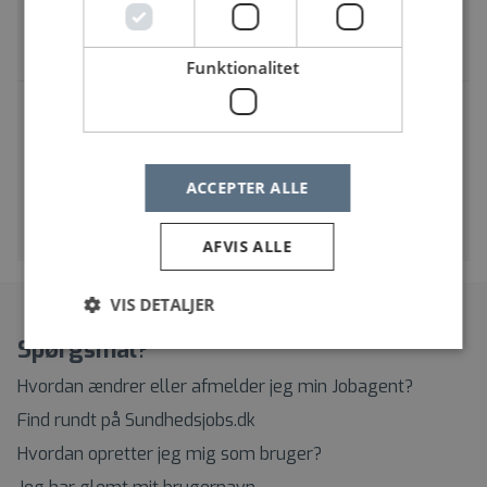
Hjørring
Bioanalytiker med specialfunktion
Funktionalitet
Bioanalytikerunderviser ved
Patologiafdelingen, Sjællands
Universitetshospital
Sjællands Universitetshospital, Køge | Lykkebækvej 1,
ACCEPTER ALLE
4600 Køge
Bioanalytiker & Bioanalytiker med specialfunktion
AFVIS ALLE
VIS DETALJER
Spørgsmål?
Hvordan ændrer eller afmelder jeg min Jobagent?
Find rundt på Sundhedsjobs.dk
Hvordan opretter jeg mig som bruger?