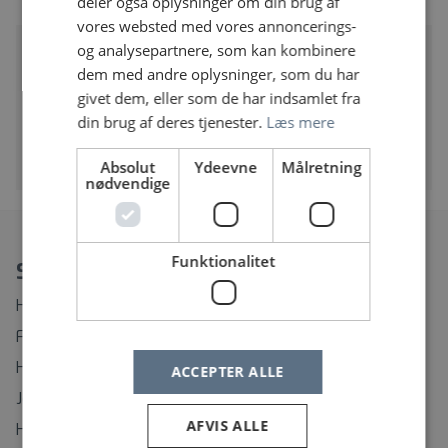
deler også oplysninger om din brug af
vores websted med vores annoncerings-
Ergoterapeut til højt specialiseret
og analysepartnere, som kan kombinere
rådgivning på børn- og ungeområdet (20-25
dem med andre oplysninger, som du har
timer)
givet dem, eller som de har indsamlet fra
Almen praksis - Region Midtjylland | Evald Krogs
din brug af deres tjenester.
Læs mere
Gade 6 A, 8000 Aarhus C
Ergoterapeut med specialfunktion
Absolut
Ydeevne
Målretning
nødvendige
Funktionalitet
Spørgsmål?
Hvordan ændrer eller afmelder jeg min Jobagent?
Find rundt på Sundhedsjobs.dk
Hvordan opretter jeg mig som bruger?
ACCEPTER ALLE
Jeg har glemt mit brugernavn
AFVIS ALLE
Hvordan ændrer jeg mit password?