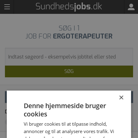
SØG I
1
JOB FOR
ERGOTERAPEUTER
SØG
×
VÆLG FILTRE
Denne hjemmeside bruger
Dine filtre
Fjern alle
cookies
Ergoterapeut med specialfunktion
x
Vi bruger cookies til at tilpasse indhold,
annoncer og til at analysere vores trafik. Vi