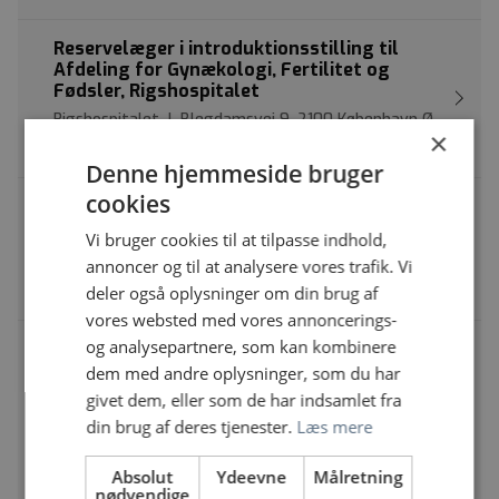
Reservelæger i introduktionsstilling til
Afdeling for Gynækologi, Fertilitet og
Fødsler, Rigshospitalet
Rigshospitalet | Blegdamsvej 9, 2100 København Ø
×
Introduktionsstilling | Gynækologi og obstetrik
Denne hjemmeside bruger
cookies
Introduktionsstilling i Neurologi, AUH
Aarhus Universitetshospital | Palle Juul-Jensens
Vi bruger cookies til at tilpasse indhold,
Boulevard 99, 8200 Aarhus N
annoncer og til at analysere vores trafik. Vi
Introduktionsstilling | Neurologi
deler også oplysninger om din brug af
vores websted med vores annoncerings-
og analysepartnere, som kan kombinere
Introduktionsreservelæge, Neurologisk
Afdeling, Region Sjællands
dem med andre oplysninger, som du har
Universitetshospital, Roskilde
givet dem, eller som de har indsamlet fra
Sjællands Universitetshospital, Roskilde | Sygehusvej
din brug af deres tjenester.
Læs mere
10, 4000 Roskilde
Læge & Introduktionsstilling &
Absolut
Ydeevne
Målretning
nødvendige