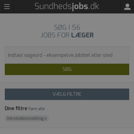
SØG I
56
JOBS FOR
LÆGER
SØG
VÆLG FILTRE
Dine filtre
Fjern alle
Introduktionsstilling
x