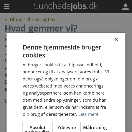
« Tilbage til oversigten
Hvad gemmer vi?
×
Hvis du har oprettet dig med en brugerprofil på
Denne hjemmeside bruger
Sundhedsjobs.dk gemmer vi din e-mail, dit navn og din
adresse, hvis du har opgivet den.
cookies
Vi anvender desuden cookies for at forbedre
Vi bruger cookies til at tilpasse indhold,
anvendelsen af Sundhedsjobs.dk og til at huske dine
annoncer og til at analysere vores trafik. Vi
indstillinger.
deler også oplysninger om din brug af
Dine oplysninger videregives ikke og anvendes kun til
vores websted med vores annoncerings-
statistik.
og analysepartnere, som kan kombinere
dem med andre oplysninger, som du har
Læs mere om i vores
persondatapolitik
.
givet dem, eller som de har indsamlet fra
din brug af deres tjenester.
Læs mere
Absolut
Ydeevne
Målretning